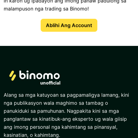
in karon ug ipadayon ang imong panaw padulong sa
malampuson nga trading sa Binomo!
Ablihi Ang Account
Alang sa mga katuyoan sa pagpamaligya lamang, kini
nga publikasyon wala maghimo sa tambag o
panukiduki sa pamuhunan. Nagpakita kini sa mga
panglantaw sa kinatibuk-ang eksperto ug wala giisip
ang imong personal nga kahimtang sa pinansyal,
kasinatian, o kahimtang.