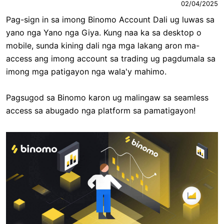
02/04/2025
Pag-sign in sa imong Binomo Account Dali ug luwas sa
yano nga Yano nga Giya. Kung naa ka sa desktop o
mobile, sunda kining dali nga mga lakang aron ma-
access ang imong account sa trading ug pagdumala sa
imong mga patigayon nga wala'y mahimo.
Pagsugod sa Binomo karon ug malingaw sa seamless
access sa abugado nga platform sa pamatigayon!