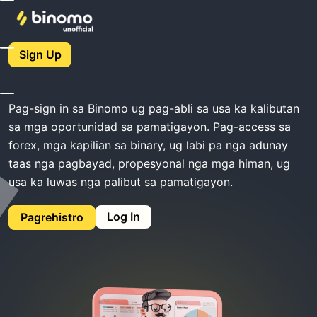
Balay
Binomo Sign In
Sign Up
Binomo Sign In
Pag-sign in sa Binomo ug pag-abli sa usa ka kalibutan
sa mga oportunidad sa pamatigayon. Pag-access sa
forex, mga kapilian sa binary, ug labi pa nga adunay
taas nga pagbayad, propesyonal nga mga himan, ug
usa ka luwas nga palibut sa pamatigayon.
Log In
Pagrehistro