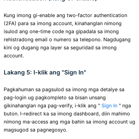
Kung imong gi-enable ang two-factor authentication
(2FA) para sa imong account, kinahanglan nimong
isulod ang one-time code nga gipadala sa imong
rehistradong email o numero sa telepono. Nagdugang
kini og dugang nga layer sa seguridad sa imong
account.
Lakang 5: I-klik ang "Sign In"
Pagkahuman sa pagsulod sa imong mga detalye sa
pag-login ug pagkompleto sa bisan unsang
gikinahanglan nga pag-verify, i-klik ang "
Sign In
" nga
buton. I-redirect ka sa imong dashboard, diin mahimo
nimong ma-access ang mga bahin sa imong account ug
magsugod sa pagnegosyo.