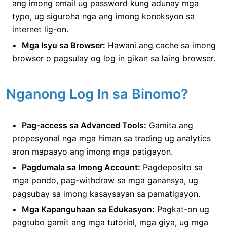
ang imong email ug password kung adunay mga
typo, ug siguroha nga ang imong koneksyon sa
internet lig-on.
Mga Isyu sa Browser:
Hawani ang cache sa imong
browser o pagsulay og log in gikan sa laing browser.
Nganong Log In sa Binomo?
Pag-access sa Advanced Tools:
Gamita ang
propesyonal nga mga himan sa trading ug analytics
aron mapaayo ang imong mga patigayon.
Pagdumala sa Imong Account:
Pagdeposito sa
mga pondo, pag-withdraw sa mga ganansya, ug
pagsubay sa imong kasaysayan sa pamatigayon.
Mga Kapanguhaan sa Edukasyon:
Pagkat-on ug
pagtubo gamit ang mga tutorial, mga giya, ug mga