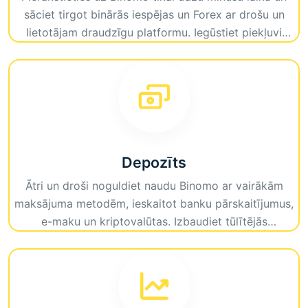
sāciet tirgot binārās iespējas un Forex ar drošu un
lietotājam draudzīgu platformu. Iegūstiet piekļuvi
augstām izmaksām, uzlabotiem rīkiem un vienmērīgai
tirdzniecības pieredzei, kas pielāgota visiem prasmju
līmeņiem.
Depozīts
Ātri un droši noguldiet naudu Binomo ar vairākām
maksājuma metodēm, ieskaitot banku pārskaitījumus,
e-maku un kriptovalūtas. Izbaudiet tūlītējās
noguldījumus un sāciet tirdzniecību bez kavēšanās.