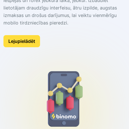
iespējas un forex jebkurā laikā, jebkur. Izbaudiet
lietotājam draudzīgu interfeisu, ātru izpilde, augstas
izmaksas un drošus darījumus, lai veiktu vienmērīgu
mobilo tirdzniecības pieredzi.
Lejupielādēt