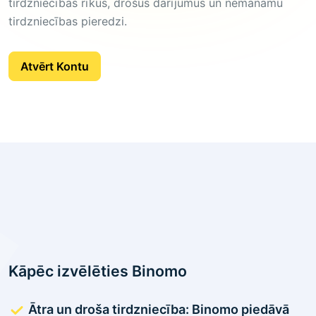
tirdzniecības rīkus, drošus darījumus un nemanāmu
tirdzniecības pieredzi.
Atvērt Kontu
Kāpēc izvēlēties Binomo
Ātra un droša tirdzniecība: Binomo piedāvā