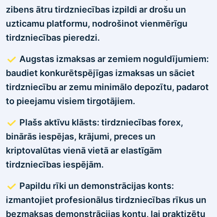
zibens ātru tirdzniecības izpildi ar drošu un
uzticamu platformu, nodrošinot vienmērīgu
tirdzniecības pieredzi.
Augstas izmaksas ar zemiem noguldījumiem:
baudiet konkurētspējīgas izmaksas un sāciet
tirdzniecību ar zemu minimālo depozītu, padarot
to pieejamu visiem tirgotājiem.
Plašs aktīvu klāsts: tirdzniecības forex,
binārās iespējas, krājumi, preces un
kriptovalūtas vienā vietā ar elastīgām
tirdzniecības iespējām.
Papildu rīki un demonstrācijas konts:
izmantojiet profesionālus tirdzniecības rīkus un
bezmaksas demonstrācijas kontu, lai praktizētu