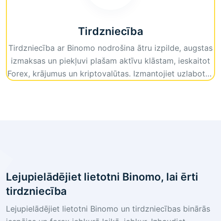
Tirdzniecība
Tirdzniecība ar Binomo nodrošina ātru izpilde, augstas
izmaksas un piekļuvi plašam aktīvu klāstam, ieskaitot
Forex, krājumus un kriptovalūtas. Izmantojiet uzlabotus
tirdzniecības rīkus un lietotājam draudzīgu interfeisu,
lai nodrošinātu nemanāmu un rentablu tirdzniecības
pieredzi.
Lejupielādējiet lietotni Binomo, lai ērti
tirdzniecība
Lejupielādējiet lietotni Binomo un tirdzniecības binārās