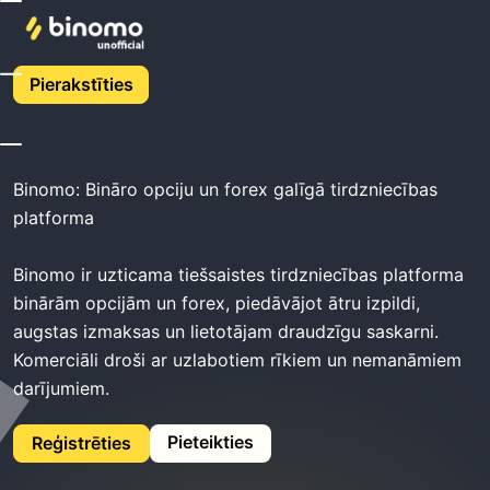
Binomo Broker -
Pierakstīties
Binomo
Binomo: Bināro opciju un forex galīgā tirdzniecības
platforma
Binomo ir uzticama tiešsaistes tirdzniecības platforma
binārām opcijām un forex, piedāvājot ātru izpildi,
augstas izmaksas un lietotājam draudzīgu saskarni.
Komerciāli droši ar uzlabotiem rīkiem un nemanāmiem
darījumiem.
Pieteikties
Reģistrēties