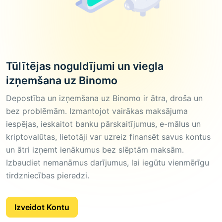
Tūlītējas noguldījumi un viegla
izņemšana uz Binomo
Depostība un izņemšana uz Binomo ir ātra, droša un
bez problēmām. Izmantojot vairākas maksājuma
iespējas, ieskaitot banku pārskaitījumus, e-mālus un
kriptovalūtas, lietotāji var uzreiz finansēt savus kontus
un ātri izņemt ienākumus bez slēptām maksām.
Izbaudiet nemanāmus darījumus, lai iegūtu vienmērīgu
tirdzniecības pieredzi.
Izveidot Kontu