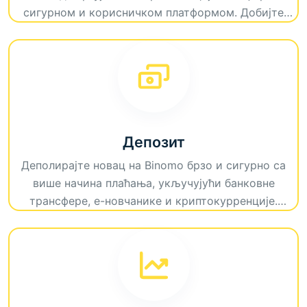
сигурном и корисничком платформом. Добијте
приступ високим исплатама, напредним алатима и
бешавном искуству трговања прилагођеним свим
нивоима вештина.
Депозит
Деполирајте новац на Binomo брзо и сигурно са
више начина плаћања, укључујући банковне
трансфере, е-новчанике и криптокурренције.
Уживајте у тренутним депозитима и почните да
тргујете без одлагања.