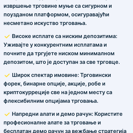
извршење трговине муње са сигурном и
поузданом платформом, осигуравајући
несметано искуство трговања.
Високе исплате са ниским депозитима:
Уживајте у конкурентним исплатама и
почните да тргујете ниском минималном
депозитом, што је доступан за све трговце.
Широк спектар имовине: Трговински
форек, бинарне опције, акције, робе и
криптокурреције све на једном месту са
флексибилним опцијама трговања.
Напредни алати и демо рачун: Користите
професионалне алате за трговање и
бесплатан демо рачун за вежбање стратегија