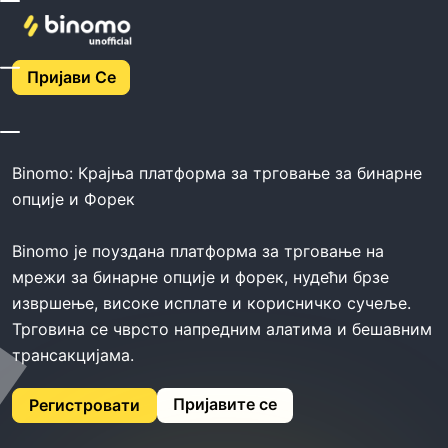
Binomo Broker -
Пријави Се
Binomo
Binomo: Крајња платформа за трговање за бинарне
опције и Форек
Binomo је поуздана платформа за трговање на
мрежи за бинарне опције и форек, нудећи брзе
извршење, високе исплате и корисничко сучеље.
Трговина се чврсто напредним алатима и бешавним
трансакцијама.
Пријавите се
Регистровати