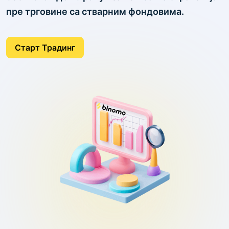
пре трговине са стварним фондовима.
Старт Традинг