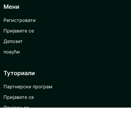
Мени
Регистровати
Пријавите се
Депозит
повући
Туториали
Партнерски програм
Пријавите се
Пријави се
Преузмите апликацију
Отвори налог