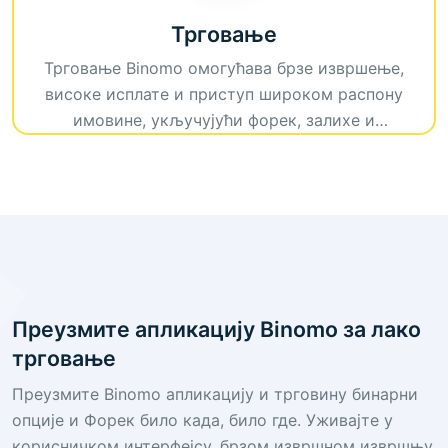
Трговање
Трговање Binomo омогућава брзе извршење,
високе исплате и приступ широком распону
имовине, укључујући форек, залихе и
криптокуррије. Користите напредне алате за
трговање и корисничко сучеље за бешавно и
профитабилно трговачко искуство.
Преузмите апликацију Binomo за лако
трговање
Преузмите Binomo апликацију и трговину бинарни
опције и Форек било када, било где. Уживајте у
корисничком интерфејсу, брзом извршном извршњу,