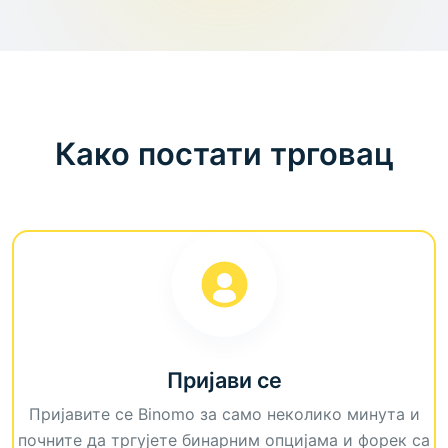
Како постати трговац
Пријави се
Пријавите се Binomo за само неколико минута и
почните да тргујете бинарним опцијама и форек са