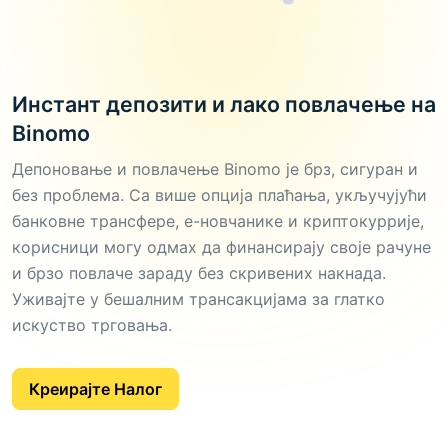
Инстант депозити и лако повлачење на
Binomo
Депоновање и повлачење Binomo је брз, сигуран и
без проблема. Са више опција плаћања, укључујући
банковне трансфере, е-новчанике и криптокуррије,
корисници могу одмах да финансирају своје рачуне
и брзо повлаче зараду без скривених накнада.
Уживајте у бешалним трансакцијама за глатко
искуство трговања.
Креирајте Налог