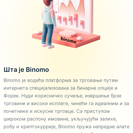
Шта је Binomo
Binomo је водећа платформа за трговање путем
интернета специјализована за бинарне опције и
Форек. Нуди корисничко сучеље, извршење брзе
трговине и високе исплате, чинећи га идеалним и за
почетнике и искусне трговце. Са приступом
широком распону имовине, укључујући залихе,
робу и криптокуррије, Binomo пружа напредне алате