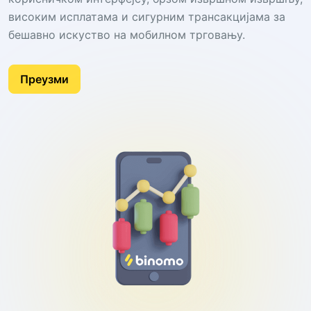
високим исплатама и сигурним трансакцијама за
бешавно искуство на мобилном трговању.
Преузми