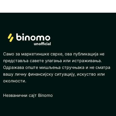
Само за маркетиншке сврхе, ова публикација не
представља савете улагања или истраживања.
Одражава опште мишљења стручњака и не сматра
вашу личну финансијску ситуацију, искуство или
околности.
Незванични сајт Binomo