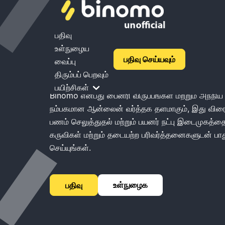
Binomo Broker -
பதிவு
உள்நுழைய
Binomo: பைனரி விருப்பங்கள் மற்றும் அந்நிய செ
பதிவு செய்யவும்
வைப்பு
வர்த்தக தளம்
திரும்பப் பெறவும்
பயிற்சிகள்
Binomo என்பது பைனரி விருப்பங்கள் மற்றும் அந்
நம்பகமான ஆன்லைன் வர்த்தக தளமாகும், இது 
பணம் செலுத்துதல் மற்றும் பயனர் நட்பு இடைமுகத்தை
கருவிகள் மற்றும் தடையற்ற பரிவர்த்தனைகளுடன் பாத
செய்யுங்கள்.
உள்நுழைக
பதிவு