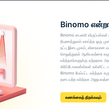
Binomo என்றா
Binomo பைனரி விருப்பங்கள்
நிபுணத்துவம் வாய்ந்த ஒரு 
நட்பு இடைமுகம், விரைவான வர
செலுத்துதல் ஆகியவற்றை வழங்
வர்த்தகர்களுக்கு ஏற்றதாக அம
கிரிப்டோகரன்ஸ்கள் உள்ளிட்
Binomo மேம்பட்ட வர்த்தக கரு
தடையற்ற வர்த்தக அனுபவத்த
கணக்கைத் திறக்கவும்