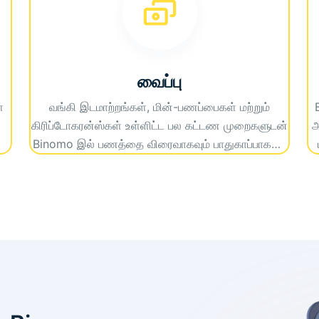
வைப்பு
்
வங்கி இடமாற்றங்கள், மின்-பணப்பைகள் மற்றும்
கிரிப்டோகரன்ஸ்கள் உள்ளிட்ட பல கட்டண முறைகளுடன்
அ
Binomo இல் பணத்தை விரைவாகவும் பாதுகாப்பாகவும்
டெபாசிட் செய்யுங்கள். உடனடி வைப்புகளை அனுபவித்து
,
தாமதங்கள் இல்லாமல் வர்த்தகத்தைத் தொடங்குங்கள்.
வ