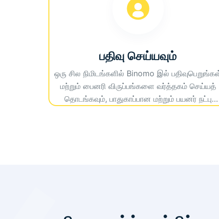
பதிவு செய்யவும்
ஒரு சில நிமிடங்களில் Binomo இல் பதிவுபெறுங்கள
மற்றும் பைனரி விருப்பங்களை வர்த்தகம் செய்யத்
தொடங்கவும், பாதுகாப்பான மற்றும் பயனர் நட்பு
தளத்துடன் அந்நிய செலாவணி. அனைத்து திறன்
நிலைகளுக்கும் ஏற்றவாறு அதிக பணம் செலுத்துதல்
மேம்பட்ட கருவிகள் மற்றும் தடையற்ற வர்த்தக
அனுபவத்திற்கான அணுகலைப் பெறுங்கள்.