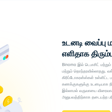
உடனடி வைப்பு 
எளிதாக திரும்ப
Binomo இல் டெபாசிட் மற்றும்
மற்றும் தொந்தரவில்லாதது. வங
கிரிப்டோகரன்ஸ்கள் உள்ளிட்ட
கணக்குகளுக்கு உடனடியாக நித
இல்லாமல் வருவாயை விரைவாக 
அனுபவத்திற்காக தடையற்ற ப