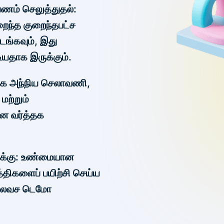
ணம் செலுத்துதல்:
றைந்த குறைந்தபட்ச
ங்கவும், இது
ியதாக இருக்கும்.
தக அந்நிய செலாவணி,
மற்றும்
ான வர்த்தக
ணக்கு: உண்மையான
த்திகளைப் பயிற்சி செய்ய
் இலவச டெமோ