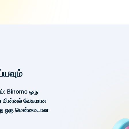
்யவும்
ம்: Binomo ஒரு
ன் மின்னல் வேகமான
து ஒரு மென்மையான