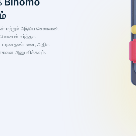
ாக Binomo
ம்
்கள் மற்றும் அந்நிய செலாவணி
ற மொபைல் வர்த்தக
ைவான மரணதண்டனை, அதிக
னைகளை அனுபவிக்கவும்.