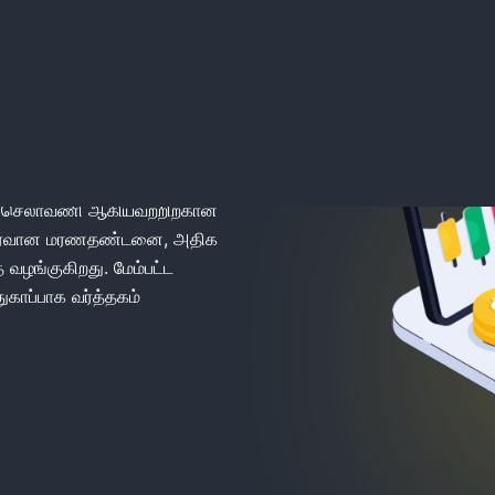
 Binomo
லாவணி ஆகியவற்றிற்கான இறுதி
நிய செலாவணி ஆகியவற்றிற்கான
விரைவான மரணதண்டனை, அதிக
 வழங்குகிறது. மேம்பட்ட
ுகாப்பாக வர்த்தகம்