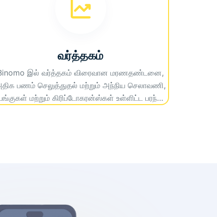
வர்த்தகம்
Binomo இல் வர்த்தகம் விரைவான மரணதண்டனை,
திக பணம் செலுத்துதல் மற்றும் அந்நிய செலாவணி,
பங்குகள் மற்றும் கிரிப்டோகரன்ஸ்கள் உள்ளிட்ட பரந்த
அளவிலான சொத்துக்களுக்கான அணுகலை
ழங்குகிறது. தடையற்ற மற்றும் இலாபகரமான வர்த்தக
அனுபவத்திற்காக மேம்பட்ட வர்த்தக கருவிகள் மற்றும்
பயனர் நட்பு இடைமுகத்தைப் பயன்படுத்துங்கள்.