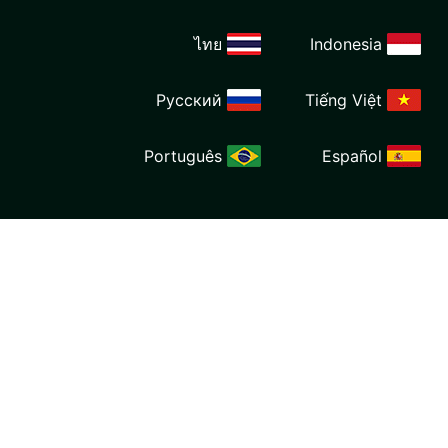
ไทย
Ind
Русский
Tiế
Português
E