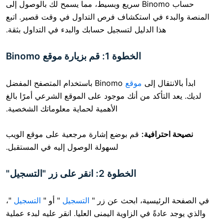
حساب Binomo سريع وبسيط، مما يسمح لك بالوصول إلى
ء في استكشاف فرص التداول في وقت قصير. اتبع
ذا الدليل لتسجيل حسابك والبدء في التداول بثقة.
الخطوة 1: قم بزيارة موقع Binomo
قال إلى
موقع
Binomo باستخدام المتصفح المفضل
تأكد من أنك موجود على الموقع الشرعي أمرًا بالغ
الأهمية لحماية معلوماتك الشخصية.
رافية:
قم بوضع إشارة مرجعية على موقع الويب
لسهولة الوصول إليه في المستقبل.
الخطوة 2: انقر على زر "التسجيل"
ئيسية، ابحث عن زر "
التسجيل
" أو "
التسجيل
"،
ةً في الزاوية اليمنى العليا. انقر عليه لبدء عملية